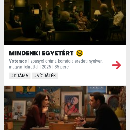
MINDENKI EGYETÉRT
Votemos
| spanyol dráma-komédia eredeti nyelven,
magyar felirattal | 2025 | 85 perc
#
DRÁMA
#
VÍGJÁTÉK