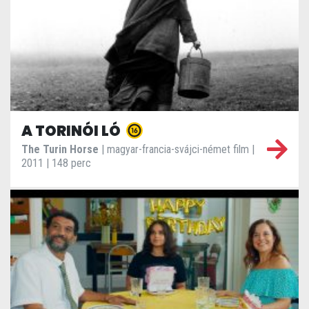
A TORINÓI LÓ
The Turin Horse
| magyar-francia-svájci-német film |
2011 | 148 perc