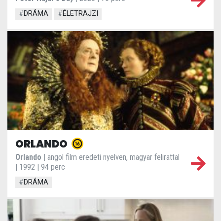
#
DRÁMA
#
ÉLETRAJZI
ORLANDO
Orlando
| angol film eredeti nyelven, magyar felirattal
| 1992 | 94 perc
#
DRÁMA