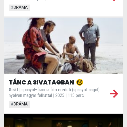
#
DRÁMA
TÁNC A SIVATAGBAN
Sirât
| spanyol–francia film eredeti (spanyol, angol)
nyelven magyar felirattal | 2025 | 115 perc
#
DRÁMA