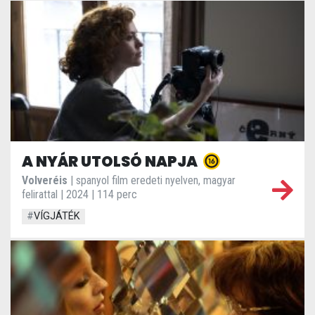
A NYÁR UTOLSÓ NAPJA
Volveréis
| spanyol film eredeti nyelven, magyar
felirattal | 2024 | 114 perc
#
VÍGJÁTÉK