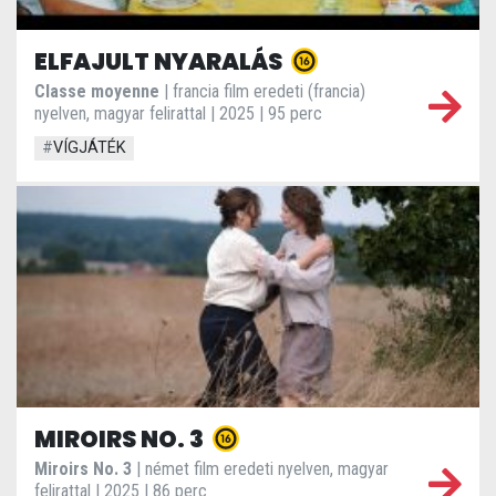
ELFAJULT NYARALÁS
Classe moyenne
| francia film eredeti (francia)
nyelven, magyar felirattal | 2025 | 95 perc
#
VÍGJÁTÉK
MIROIRS NO. 3
Miroirs No. 3
| német film eredeti nyelven, magyar
felirattal | 2025 | 86 perc