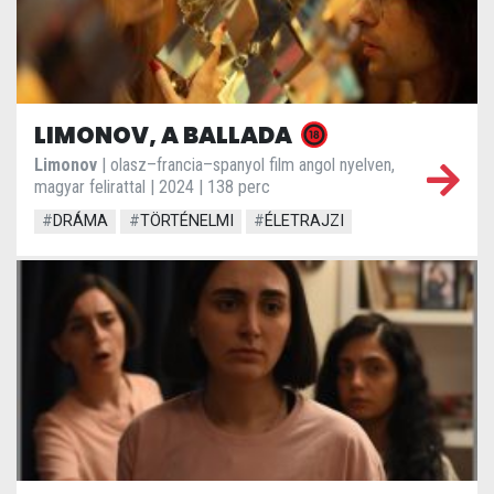
LIMONOV, A BALLADA
Limonov
| olasz–francia–spanyol film angol nyelven,
magyar felirattal | 2024 | 138 perc
#
DRÁMA
#
TÖRTÉNELMI
#
ÉLETRAJZI