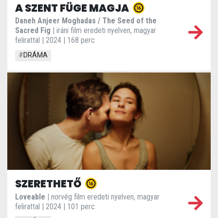
A SZENT FÜGE MAGJA
Daneh Anjeer Moghadas / The Seed of the
Sacred Fig
| iráni film eredeti nyelven, magyar
felirattal | 2024 | 168 perc
#
DRÁMA
SZERETHETŐ
Loveable
| norvég film eredeti nyelven, magyar
felirattal | 2024 | 101 perc