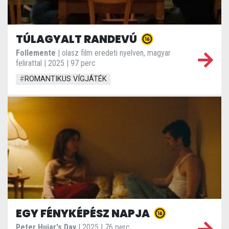
TÚLAGYALT RANDEVÚ
Follemente
| olasz film eredeti nyelven, magyar
felirattal | 2025 | 97 perc
#
ROMANTIKUS VÍGJÁTÉK
EGY FÉNYKÉPÉSZ NAPJA
Peter Hujar's Day
| 2025 | 76 perc