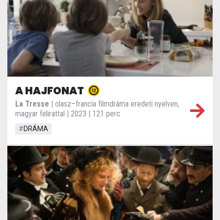
A HAJFONAT
La Tresse
| olasz–francia filmdráma eredeti nyelven,
magyar felirattal | 2023 | 121 perc
#
DRÁMA