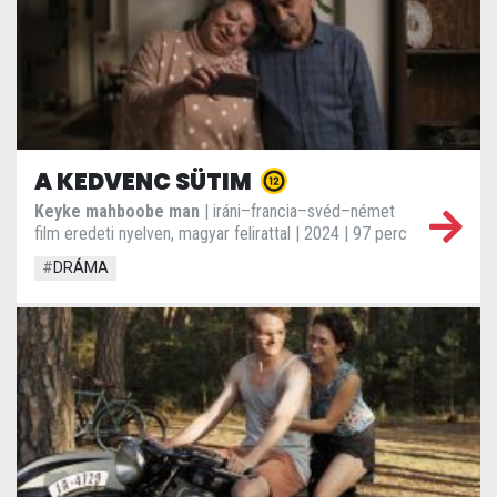
A KEDVENC SÜTIM
Keyke mahboobe man
| iráni–francia–svéd–német
film eredeti nyelven, magyar felirattal | 2024 | 97 perc
#
DRÁMA