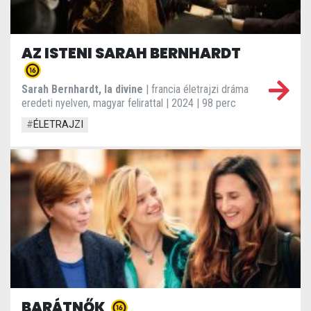
AZ ISTENI SARAH BERNHARDT
Sarah Bernhardt, la divine
| francia életrajzi dráma
eredeti nyelven, magyar felirattal | 2024 | 98 perc
#
ÉLETRAJZI
BARÁTNŐK