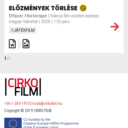
ELŐZMÉNYEK TÖRLÉSE
Effacer l'historique
| francia film eredeti nyelven,
magyar felirattal | 2020 | 110 perc
#
JÁTÉKFILM
1
/
1
+36-1-269-1915
|
iroda@cirkofilm.hu
Copyright © 2019 CIRKO FILM