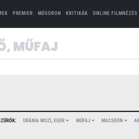
(CURRENT)
MEK
PREMIER
MŰSORON
KRITIKÁK
ONLINE FILMNÉZÉS
ZŰRŐK:
URÁNIA MOZI, EGER
MŰFAJ
MACEDÓN
A