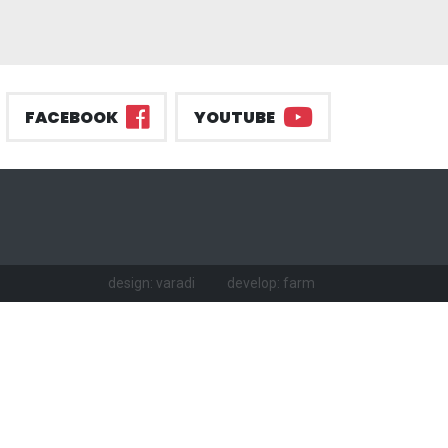
FACEBOOK
YOUTUBE
design: varadi
develop: farm