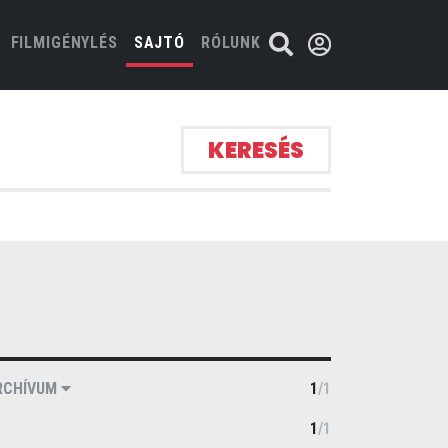
FILMIGÉNYLÉS
SAJTÓ
RÓLUNK
KERESÉS
RCHÍVUM
1
/
1
1
/
1