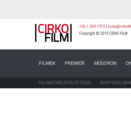
+36-1-269-1915
|
iroda@cirkofi
Copyright © 2019 CIRKO FILM
(CURRENT)
(CURRENT)
FILMEK
PREMIER
MŰSORON
O
FELHASZNÁLÓI FELTÉTELEK
ADATVÉDELMI 