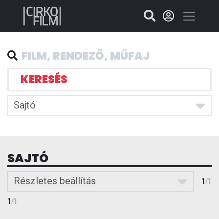
KERESÉS
Sajtó
SAJTÓ
Részletes beállítás
1
/
1
1
/
1