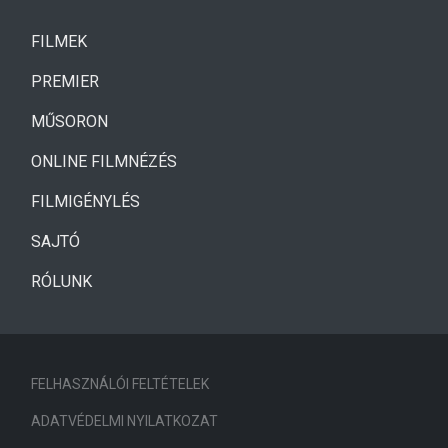
(CURRENT)
FILMEK
(CURRENT)
PREMIER
MŰSORON
ONLINE FILMNÉZÉS
FILMIGÉNYLÉS
SAJTÓ
RÓLUNK
FELHASZNÁLÓI FELTÉTELEK
ADATVÉDELMI NYILATKOZAT