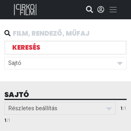
KERESÉS
Sajtó
SAJTÓ
Részletes beállítás
1
/
1
1
/
1