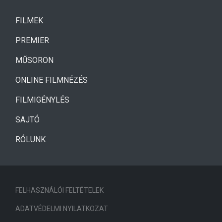
(CURRENT)
FILMEK
(CURRENT)
PREMIER
MŰSORON
ONLINE FILMNÉZÉS
FILMIGÉNYLÉS
SAJTÓ
RÓLUNK
FELHASZNÁLÓI FELTÉTELEK
ADATVÉDELMI NYILATKOZAT