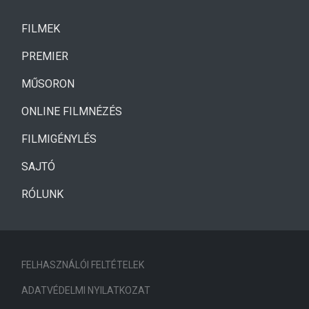
(CURRENT)
FILMEK
(CURRENT)
PREMIER
MŰSORON
ONLINE FILMNÉZÉS
FILMIGÉNYLÉS
SAJTÓ
RÓLUNK
FELHASZNÁLÓI FELTÉTELEK
ADATVÉDELMI NYILATKOZAT