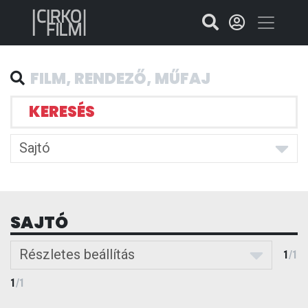
KERESÉS
Sajtó
SAJTÓ
Részletes beállítás
1
/
1
1
/
1