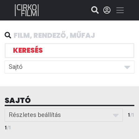
KERESÉS
Sajtó
SAJTÓ
Részletes beállítás
1
/
1
1
/
1