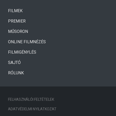
(CURRENT)
FILMEK
(CURRENT)
PREMIER
MŰSORON
ONLINE FILMNÉZÉS
FILMIGÉNYLÉS
SAJTÓ
RÓLUNK
FELHASZNÁLÓI FELTÉTELEK
ADATVÉDELMI NYILATKOZAT