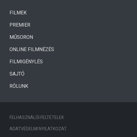
(CURRENT)
FILMEK
(CURRENT)
PREMIER
MŰSORON
ONLINE FILMNÉZÉS
FILMIGÉNYLÉS
SAJTÓ
RÓLUNK
FELHASZNÁLÓI FELTÉTELEK
ADATVÉDELMI NYILATKOZAT