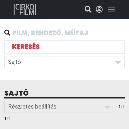
KERESÉS
Sajtó
SAJTÓ
Részletes beállítás
1
/
1
1
/
1