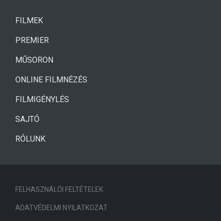
(CURRENT)
FILMEK
(CURRENT)
PREMIER
MŰSORON
ONLINE FILMNÉZÉS
FILMIGÉNYLÉS
SAJTÓ
RÓLUNK
FELHASZNÁLÓI FELTÉTELEK
ADATVÉDELMI NYILATKOZAT