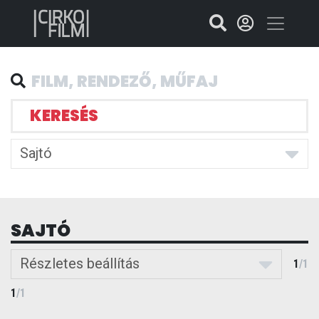
KERESÉS
Sajtó
SAJTÓ
Részletes beállítás
1
/
1
1
/
1