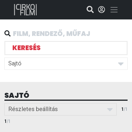
KERESÉS
Sajtó
SAJTÓ
Részletes beállítás
1
/
1
1
/
1