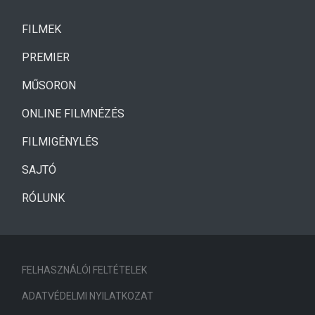
(CURRENT)
FILMEK
(CURRENT)
PREMIER
MŰSORON
ONLINE FILMNÉZÉS
FILMIGÉNYLÉS
SAJTÓ
RÓLUNK
FELHASZNÁLÓI FELTÉTELEK
ADATVÉDELMI NYILATKOZAT