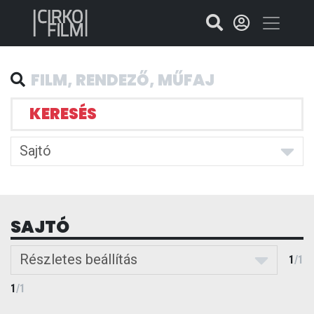
KERESÉS
Sajtó
SAJTÓ
Részletes beállítás
1
/
1
1
/
1