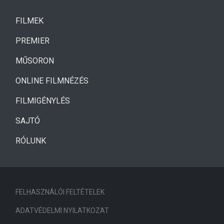
(CURRENT)
FILMEK
(CURRENT)
PREMIER
MŰSORON
ONLINE FILMNÉZÉS
FILMIGÉNYLÉS
SAJTÓ
RÓLUNK
FELHASZNÁLÓI FELTÉTELEK
ADATVÉDELMI NYILATKOZAT