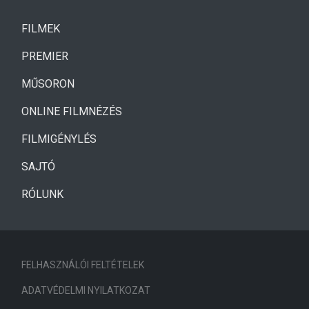
(CURRENT)
FILMEK
(CURRENT)
PREMIER
MŰSORON
ONLINE FILMNÉZÉS
FILMIGÉNYLÉS
SAJTÓ
RÓLUNK
FELHASZNÁLÓI FELTÉTELEK
ADATVÉDELMI NYILATKOZAT