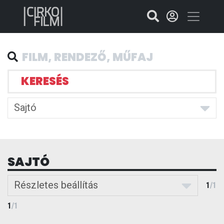
KERESÉS
Sajtó
SAJTÓ
Részletes beállítás
1
/
1
1
/
1