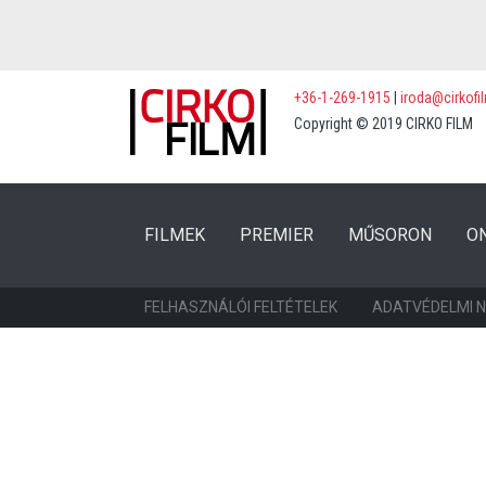
+36-1-269-1915
|
iroda@cirkofi
Copyright © 2019 CIRKO FILM
(CURRENT)
(CURRENT)
FILMEK
PREMIER
MŰSORON
O
FELHASZNÁLÓI FELTÉTELEK
ADATVÉDELMI 