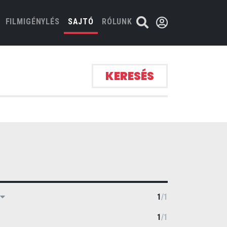
FILMIGÉNYLÉS
SAJTÓ
RÓLUNK
KERESÉS
M
1
/
1
1
/
1