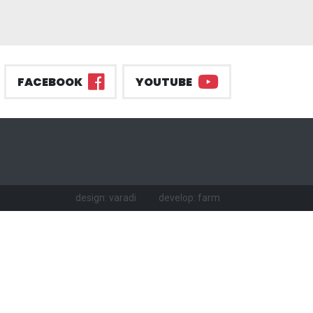
FACEBOOK
YOUTUBE
design: varadi
develop: farm