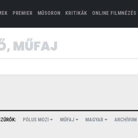
(CURRENT)
MEK
PREMIER
MŰSORON
KRITIKÁK
ONLINE FILMNÉZÉS
ZŰRŐK:
PÓLUS MOZI
MŰFAJ
MAGYAR
ARCHÍVU