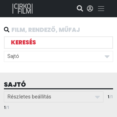
KERESÉS
Sajtó
SAJTÓ
Részletes beállítás
1
/
1
1
/
1