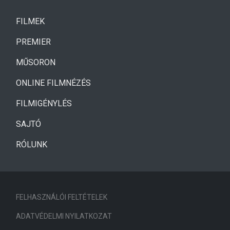
(CURRENT)
FILMEK
(CURRENT)
PREMIER
MŰSORON
ONLINE FILMNÉZÉS
FILMIGÉNYLÉS
SAJTÓ
RÓLUNK
FELHASZNÁLÓI FELTÉTELEK
ADATVÉDELMI NYILATKOZAT