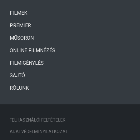
(CURRENT)
FILMEK
(CURRENT)
PREMIER
MŰSORON
ONLINE FILMNÉZÉS
FILMIGÉNYLÉS
SAJTÓ
RÓLUNK
FELHASZNÁLÓI FELTÉTELEK
ADATVÉDELMI NYILATKOZAT