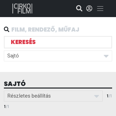
KERESÉS
Sajtó
SAJTÓ
Részletes beállítás
1
/
1
1
/
1