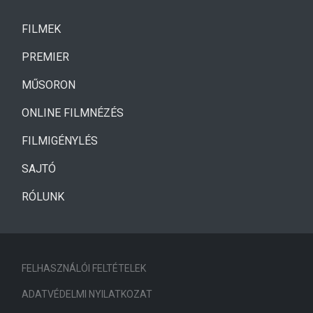
(CURRENT)
FILMEK
(CURRENT)
PREMIER
MŰSORON
ONLINE FILMNÉZÉS
FILMIGÉNYLÉS
SAJTÓ
RÓLUNK
FELHASZNÁLÓI FELTÉTELEK
ADATVÉDELMI NYILATKOZAT