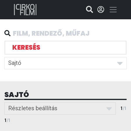
KERESÉS
Sajtó
SAJTÓ
Részletes beállítás
1
/
1
1
/
1