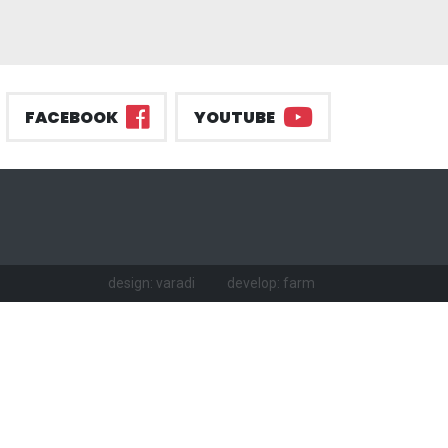
FACEBOOK
YOUTUBE
design: varadi
develop: farm