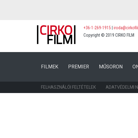
+36-1-269-1915
|
iroda@cirkofi
Copyright © 2019 CIRKO FILM
(CURRENT)
(CURRENT)
FILMEK
PREMIER
MŰSORON
O
FELHASZNÁLÓI FELTÉTELEK
ADATVÉDELMI 