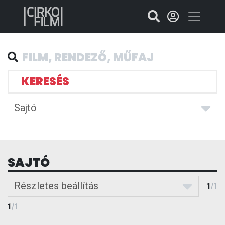
KERESÉS
Sajtó
SAJTÓ
Részletes beállítás
1
/
1
1
/
1