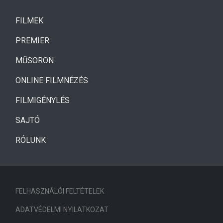
(CURRENT)
FILMEK
(CURRENT)
PREMIER
MŰSORON
ONLINE FILMNÉZÉS
FILMIGÉNYLÉS
SAJTÓ
RÓLUNK
FELHASZNÁLÓI FELTÉTELEK
ADATVÉDELMI NYILATKOZAT