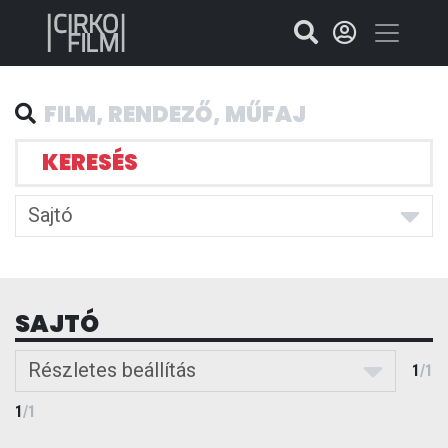
KERESÉS
Sajtó
SAJTÓ
Részletes beállítás
1
/
1
1
/
1