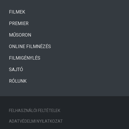
(CURRENT)
FILMEK
(CURRENT)
PREMIER
MŰSORON
ONLINE FILMNÉZÉS
FILMIGÉNYLÉS
SAJTÓ
RÓLUNK
FELHASZNÁLÓI FELTÉTELEK
ADATVÉDELMI NYILATKOZAT