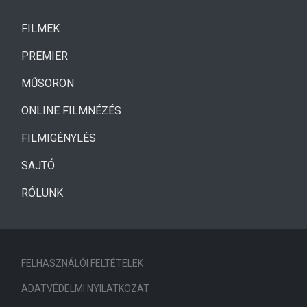
(CURRENT)
FILMEK
(CURRENT)
PREMIER
MŰSORON
ONLINE FILMNÉZÉS
FILMIGÉNYLÉS
SAJTÓ
RÓLUNK
FELHASZNÁLÓI FELTÉTELEK
ADATVÉDELMI NYILATKOZAT