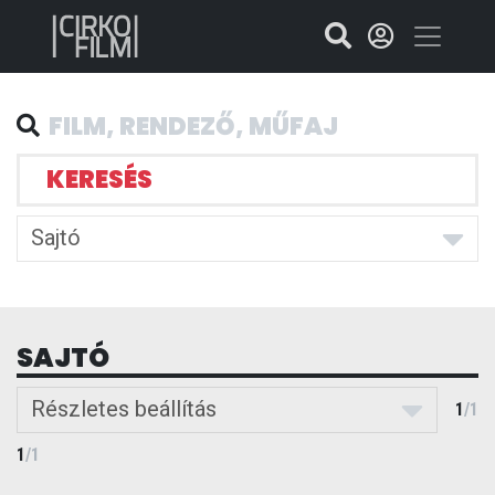
KERESÉS
Sajtó
SAJTÓ
Részletes beállítás
1
/
1
1
/
1