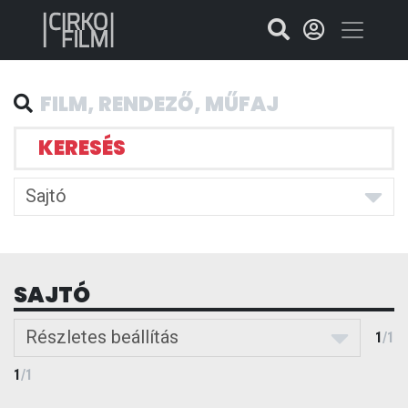
KERESÉS
Sajtó
SAJTÓ
Részletes beállítás
1
/
1
1
/
1