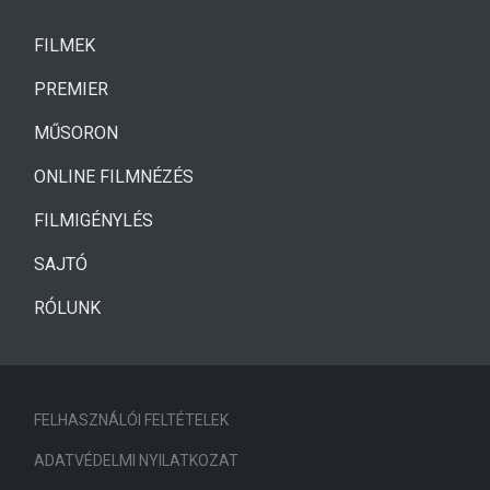
(CURRENT)
FILMEK
(CURRENT)
PREMIER
MŰSORON
ONLINE FILMNÉZÉS
FILMIGÉNYLÉS
SAJTÓ
RÓLUNK
FELHASZNÁLÓI FELTÉTELEK
ADATVÉDELMI NYILATKOZAT