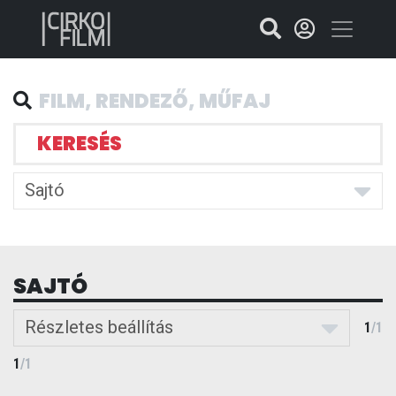
KERESÉS
Sajtó
SAJTÓ
Részletes beállítás
1
/
1
1
/
1