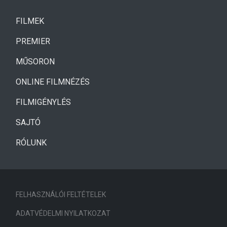
(CURRENT)
FILMEK
(CURRENT)
PREMIER
MŰSORON
ONLINE FILMNÉZÉS
FILMIGÉNYLÉS
SAJTÓ
RÓLUNK
FELHASZNÁLÓI FELTÉTELEK
ADATVÉDELMI NYILATKOZAT