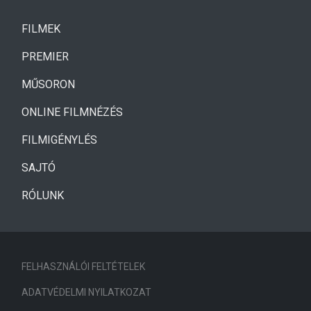
(CURRENT)
FILMEK
(CURRENT)
PREMIER
MŰSORON
ONLINE FILMNÉZÉS
FILMIGÉNYLÉS
SAJTÓ
RÓLUNK
FELHASZNÁLÓI FELTÉTELEK
ADATVÉDELMI NYILATKOZAT