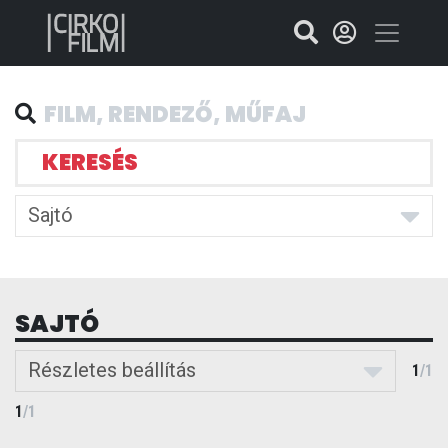
KERESÉS
Sajtó
SAJTÓ
Részletes beállítás
1
/
1
1
/
1