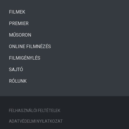
(CURRENT)
FILMEK
(CURRENT)
PREMIER
MŰSORON
ONLINE FILMNÉZÉS
FILMIGÉNYLÉS
SAJTÓ
RÓLUNK
FELHASZNÁLÓI FELTÉTELEK
ADATVÉDELMI NYILATKOZAT