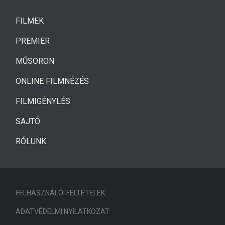
(CURRENT)
FILMEK
(CURRENT)
PREMIER
MŰSORON
ONLINE FILMNÉZÉS
FILMIGÉNYLÉS
SAJTÓ
RÓLUNK
FELHASZNÁLÓI FELTÉTELEK
ADATVÉDELMI NYILATKOZAT