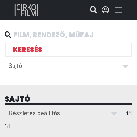
KERESÉS
Sajtó
SAJTÓ
Részletes beállítás
1
/
1
1
/
1