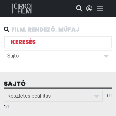
KERESÉS
Sajtó
SAJTÓ
Részletes beállítás
1
/
1
1
/
1