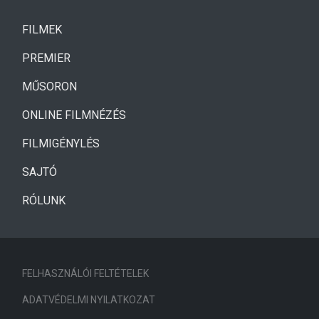
(CURRENT)
FILMEK
(CURRENT)
PREMIER
MŰSORON
ONLINE FILMNÉZÉS
FILMIGÉNYLÉS
SAJTÓ
RÓLUNK
FELHASZNÁLÓI FELTÉTELEK
ADATVÉDELMI NYILATKOZAT