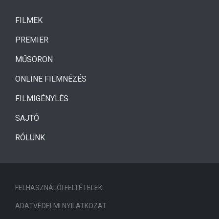
(CURRENT)
FILMEK
(CURRENT)
PREMIER
MŰSORON
ONLINE FILMNÉZÉS
FILMIGÉNYLÉS
SAJTÓ
RÓLUNK
FELHASZNÁLÓI FELTÉTELEK
ADATVÉDELMI NYILATKOZAT