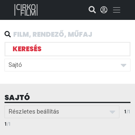
KERESÉS
Sajtó
SAJTÓ
Részletes beállítás
1
/
1
1
/
1