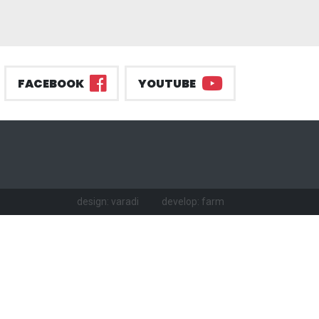
FACEBOOK
YOUTUBE
design: varadi
develop: farm