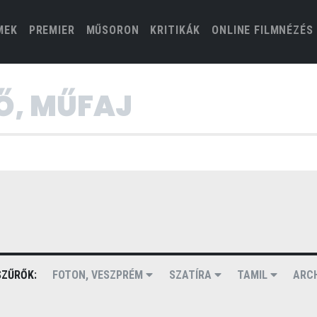
(CURRENT)
MEK
PREMIER
MŰSORON
KRITIKÁK
ONLINE FILMNÉZÉS
ZŰRŐK:
FOTON, VESZPRÉM
SZATÍRA
TAMIL
ARC