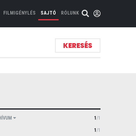
FILMIGÉNYLÉS
SAJTÓ
RÓLUNK
KERESÉS
HÍVUM
1
/
1
1
/
1