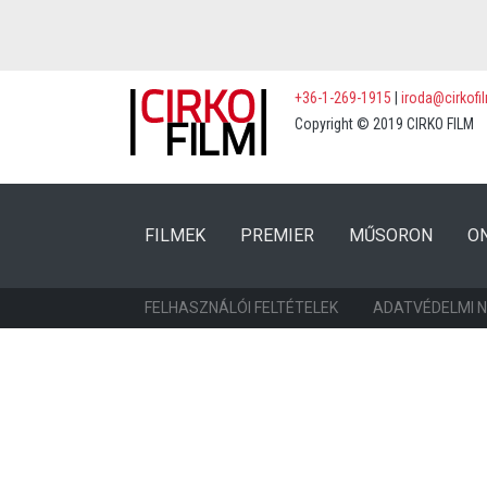
+36-1-269-1915
|
iroda@cirkofi
Copyright © 2019 CIRKO FILM
(CURRENT)
(CURRENT)
FILMEK
PREMIER
MŰSORON
O
FELHASZNÁLÓI FELTÉTELEK
ADATVÉDELMI 