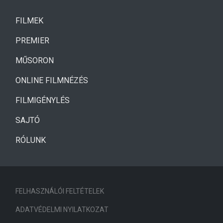
(CURRENT)
FILMEK
(CURRENT)
PREMIER
MŰSORON
ONLINE FILMNÉZÉS
FILMIGÉNYLÉS
SAJTÓ
RÓLUNK
FELHASZNÁLÓI FELTÉTELEK
ADATVÉDELMI NYILATKOZAT