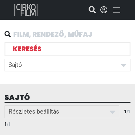
KERESÉS
Sajtó
SAJTÓ
Részletes beállítás
1
/
1
1
/
1