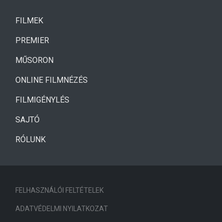
(CURRENT)
FILMEK
(CURRENT)
PREMIER
MŰSORON
ONLINE FILMNÉZÉS
FILMIGÉNYLÉS
SAJTÓ
RÓLUNK
FELHASZNÁLÓI FELTÉTELEK
ADATVÉDELMI NYILATKOZAT