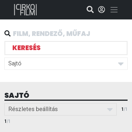
KERESÉS
Sajtó
SAJTÓ
Részletes beállítás
1
/
1
1
/
1