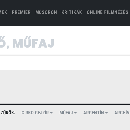
(CURRENT)
MEK
PREMIER
MŰSORON
KRITIKÁK
ONLINE FILMNÉZÉS
ZŰRŐK:
CIRKO GEJZÍR
MŰFAJ
ARGENTÍN
ARCHÍ