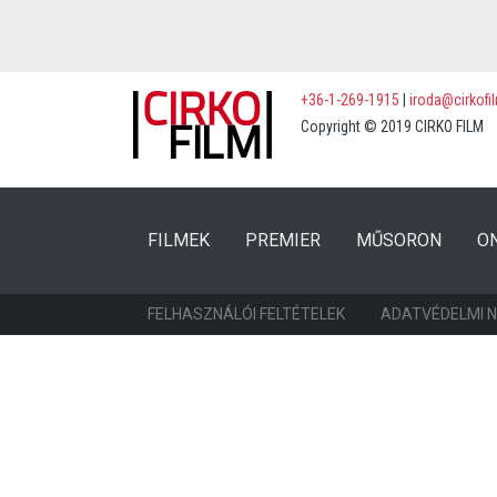
+36-1-269-1915
|
iroda@cirkofi
Copyright © 2019 CIRKO FILM
(CURRENT)
(CURRENT)
FILMEK
PREMIER
MŰSORON
O
FELHASZNÁLÓI FELTÉTELEK
ADATVÉDELMI 