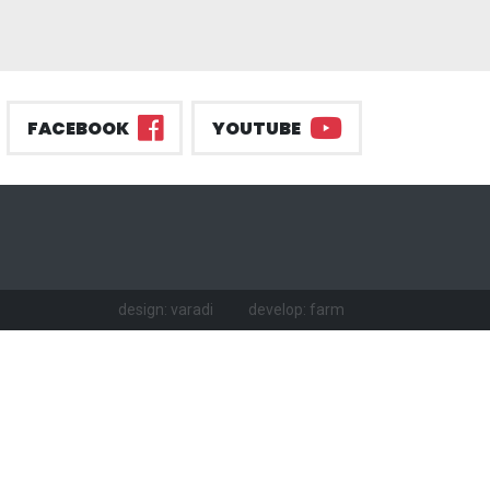
FACEBOOK
YOUTUBE
design: varadi
develop: farm