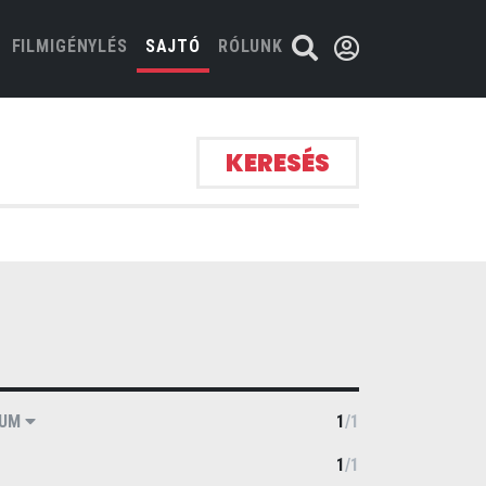
FILMIGÉNYLÉS
SAJTÓ
RÓLUNK
KERESÉS
VUM
1
/
1
1
/
1