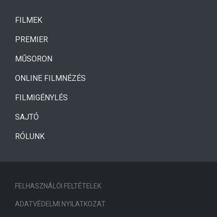
(CURRENT)
FILMEK
(CURRENT)
PREMIER
MŰSORON
ONLINE FILMNÉZÉS
FILMIGÉNYLÉS
SAJTÓ
RÓLUNK
FELHASZNÁLÓI FELTÉTELEK
ADATVÉDELMI NYILATKOZAT