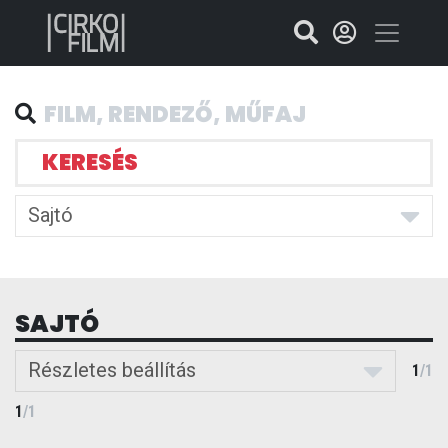
KERESÉS
Sajtó
SAJTÓ
Részletes beállítás
1
/
1
1
/
1