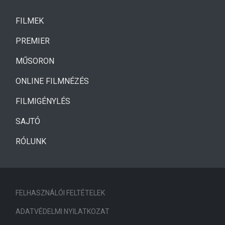
(CURRENT)
FILMEK
(CURRENT)
PREMIER
MŰSORON
ONLINE FILMNÉZÉS
FILMIGÉNYLÉS
SAJTÓ
RÓLUNK
FELHASZNÁLÓI FELTÉTELEK
ADATVÉDELMI NYILATKOZAT