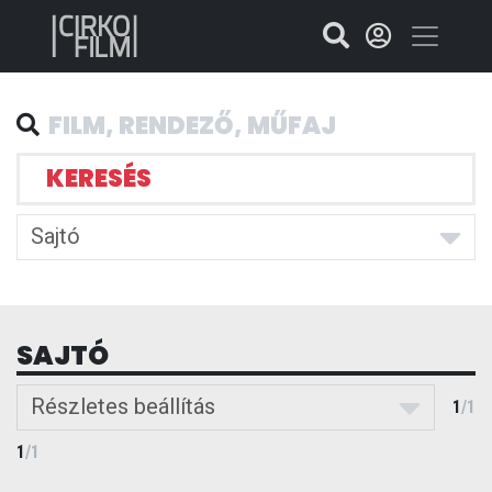
KERESÉS
Sajtó
SAJTÓ
Részletes beállítás
1
/
1
1
/
1