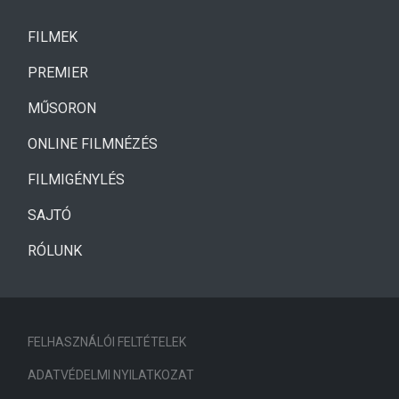
(CURRENT)
FILMEK
(CURRENT)
PREMIER
MŰSORON
ONLINE FILMNÉZÉS
FILMIGÉNYLÉS
SAJTÓ
RÓLUNK
FELHASZNÁLÓI FELTÉTELEK
ADATVÉDELMI NYILATKOZAT