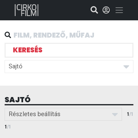
KERESÉS
Sajtó
SAJTÓ
Részletes beállítás
1
/
1
1
/
1