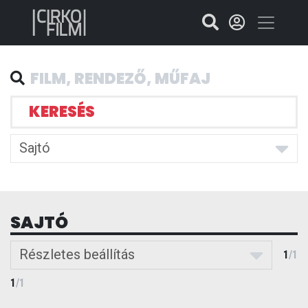
KERESÉS
Sajtó
SAJTÓ
Részletes beállítás
1
/
1
1
/
1