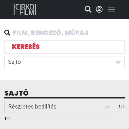
KERESÉS
Sajtó
SAJTÓ
Részletes beállítás
1
/
1
1
/
1