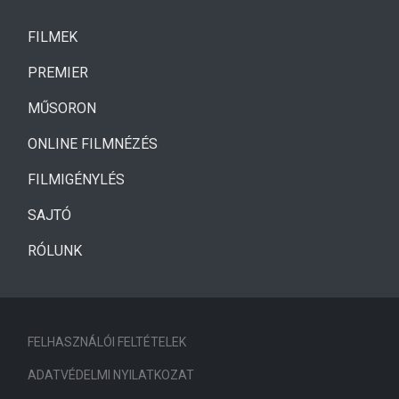
(CURRENT)
FILMEK
(CURRENT)
PREMIER
MŰSORON
ONLINE FILMNÉZÉS
FILMIGÉNYLÉS
SAJTÓ
RÓLUNK
FELHASZNÁLÓI FELTÉTELEK
ADATVÉDELMI NYILATKOZAT