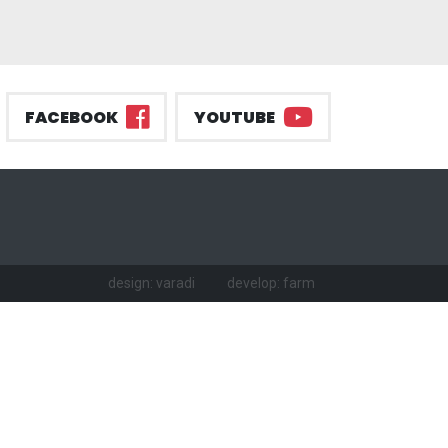
FACEBOOK
YOUTUBE
design: varadi
develop: farm