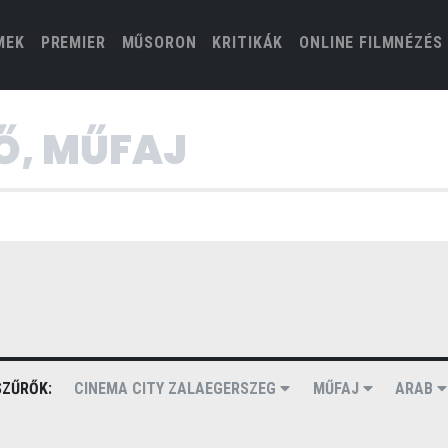
(CURRENT)
MEK
PREMIER
MŰSORON
KRITIKÁK
ONLINE FILMNÉZÉS
ZŰRŐK:
CINEMA CITY ZALAEGERSZEG
MŰFAJ
ARAB