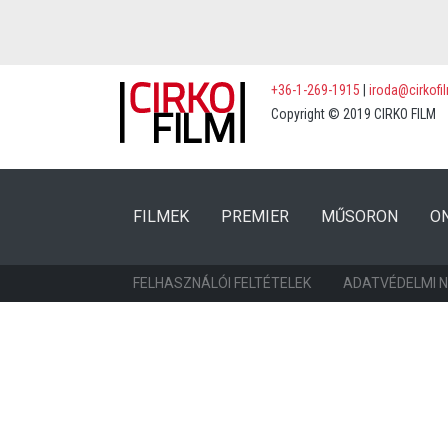
+36-1-269-1915
|
iroda@cirkofi
Copyright © 2019 CIRKO FILM
(CURRENT)
(CURRENT)
FILMEK
PREMIER
MŰSORON
O
FELHASZNÁLÓI FELTÉTELEK
ADATVÉDELMI 