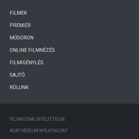
(CURRENT)
FILMEK
(CURRENT)
PREMIER
MŰSORON
ONLINE FILMNÉZÉS
FILMIGÉNYLÉS
SAJTÓ
RÓLUNK
FELHASZNÁLÓI FELTÉTELEK
ADATVÉDELMI NYILATKOZAT