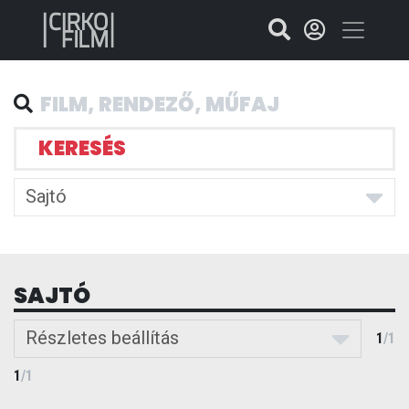
KERESÉS
Sajtó
SAJTÓ
Részletes beállítás
1
/
1
1
/
1