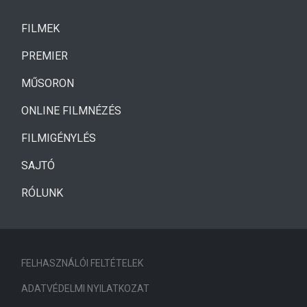
(CURRENT)
FILMEK
(CURRENT)
PREMIER
MŰSORON
ONLINE FILMNÉZÉS
FILMIGÉNYLÉS
SAJTÓ
RÓLUNK
FELHASZNÁLÓI FELTÉTELEK
ADATVÉDELMI NYILATKOZAT