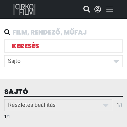
KERESÉS
Sajtó
SAJTÓ
Részletes beállítás
1
/
1
1
/
1