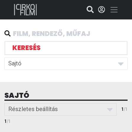
KERESÉS
Sajtó
SAJTÓ
Részletes beállítás
1
/
1
1
/
1