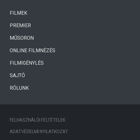
(CURRENT)
FILMEK
(CURRENT)
PREMIER
MŰSORON
ONLINE FILMNÉZÉS
FILMIGÉNYLÉS
SAJTÓ
RÓLUNK
FELHASZNÁLÓI FELTÉTELEK
ADATVÉDELMI NYILATKOZAT