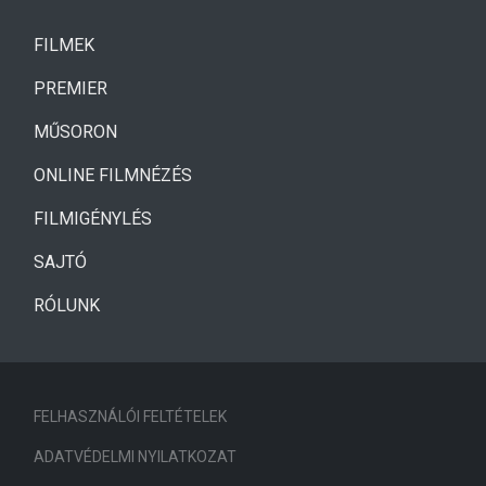
(CURRENT)
FILMEK
(CURRENT)
PREMIER
MŰSORON
ONLINE FILMNÉZÉS
FILMIGÉNYLÉS
SAJTÓ
RÓLUNK
FELHASZNÁLÓI FELTÉTELEK
ADATVÉDELMI NYILATKOZAT