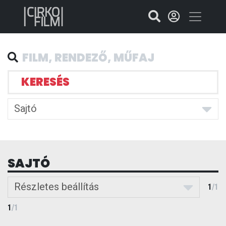
KERESÉS
Sajtó
SAJTÓ
Részletes beállítás
1
/
1
1
/
1