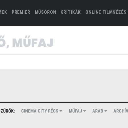
(CURRENT)
MEK
PREMIER
MŰSORON
KRITIKÁK
ONLINE FILMNÉZÉS
ZŰRŐK:
CINEMA CITY PÉCS
MŰFAJ
ARAB
ARCHÍ