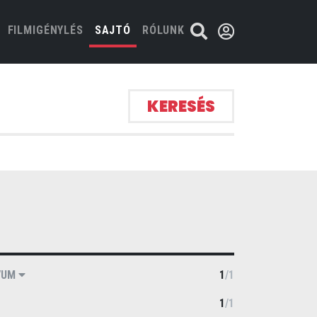
FILMIGÉNYLÉS
SAJTÓ
RÓLUNK
KERESÉS
VUM
1
/
1
1
/
1