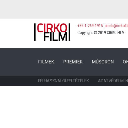
+36-1-269-1915
|
iroda@cirkofi
Copyright © 2019 CIRKO FILM
(CURRENT)
(CURRENT)
FILMEK
PREMIER
MŰSORON
O
FELHASZNÁLÓI FELTÉTELEK
ADATVÉDELMI 