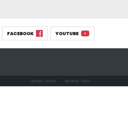
FACEBOOK
YOUTUBE
design: varadi
develop: farm