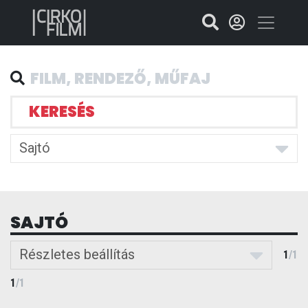
KERESÉS
Sajtó
SAJTÓ
Részletes beállítás
1
/
1
1
/
1