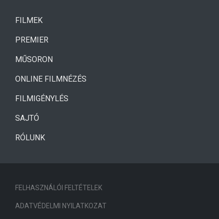
(CURRENT)
FILMEK
(CURRENT)
PREMIER
MŰSORON
ONLINE FILMNÉZÉS
FILMIGÉNYLÉS
SAJTÓ
RÓLUNK
FELHASZNÁLÓI FELTÉTELEK
ADATVÉDELMI NYILATKOZAT