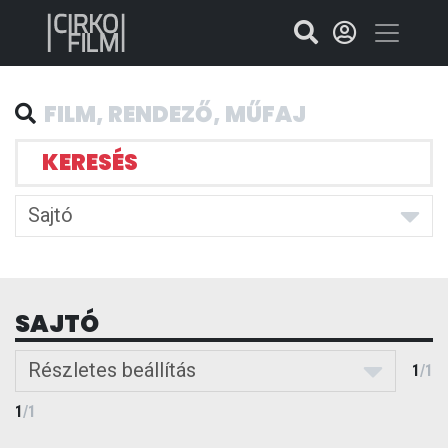
KERESÉS
Sajtó
SAJTÓ
Részletes beállítás
1
/
1
1
/
1