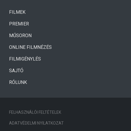
(CURRENT)
FILMEK
(CURRENT)
PREMIER
MŰSORON
ONLINE FILMNÉZÉS
FILMIGÉNYLÉS
SAJTÓ
RÓLUNK
FELHASZNÁLÓI FELTÉTELEK
ADATVÉDELMI NYILATKOZAT