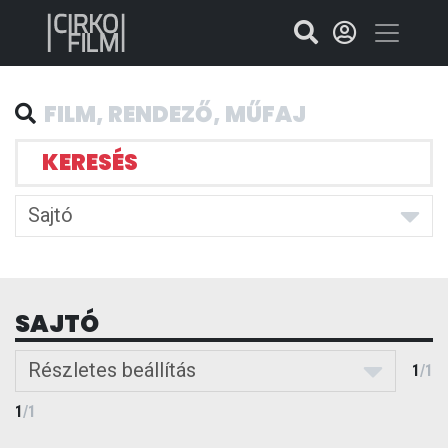
KERESÉS
Sajtó
SAJTÓ
Részletes beállítás
1
/
1
1
/
1