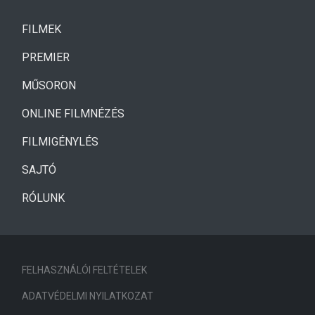
(CURRENT)
FILMEK
(CURRENT)
PREMIER
MŰSORON
ONLINE FILMNÉZÉS
FILMIGÉNYLÉS
SAJTÓ
RÓLUNK
FELHASZNÁLÓI FELTÉTELEK
ADATVÉDELMI NYILATKOZAT