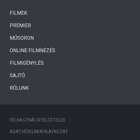
(CURRENT)
FILMEK
(CURRENT)
PREMIER
MŰSORON
ONLINE FILMNÉZÉS
FILMIGÉNYLÉS
SAJTÓ
RÓLUNK
FELHASZNÁLÓI FELTÉTELEK
ADATVÉDELMI NYILATKOZAT