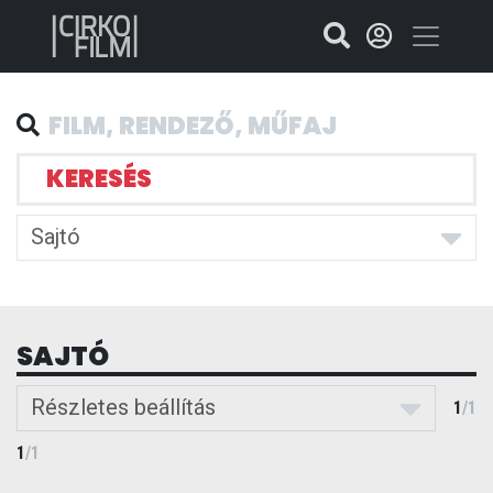
KERESÉS
Sajtó
SAJTÓ
Részletes beállítás
1
/
1
1
/
1