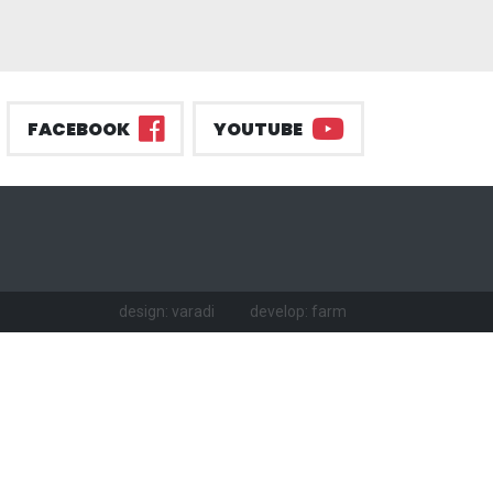
FACEBOOK
YOUTUBE
design: varadi
develop: farm