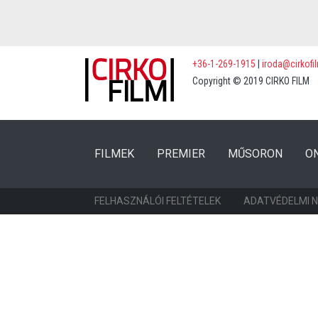
+36-1-269-1915
|
iroda@cirkofi
Copyright © 2019 CIRKO FILM
(CURRENT)
(CURRENT)
FILMEK
PREMIER
MŰSORON
O
FELHASZNÁLÓI FELTÉTELEK
ADATVÉDELMI 