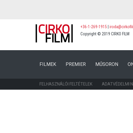
+36-1-269-1915
|
iroda@cirkofi
Copyright © 2019 CIRKO FILM
(CURRENT)
(CURRENT)
FILMEK
PREMIER
MŰSORON
O
FELHASZNÁLÓI FELTÉTELEK
ADATVÉDELMI 