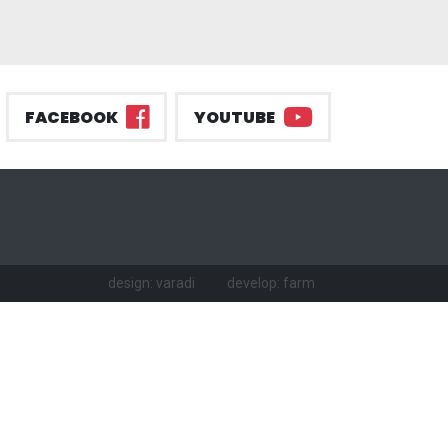
FACEBOOK
YOUTUBE
design: varadi
develop: farm