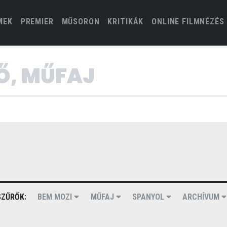
(CURRENT)
MEK
PREMIER
MŰSORON
KRITIKÁK
ONLINE FILMNÉZÉS
ZŰRŐK:
BEM MOZI
MŰFAJ
SPANYOL
ARCHÍVUM