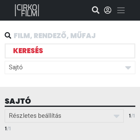
KERESÉS
Sajtó
SAJTÓ
Részletes beállítás
1
/
1
1
/
1