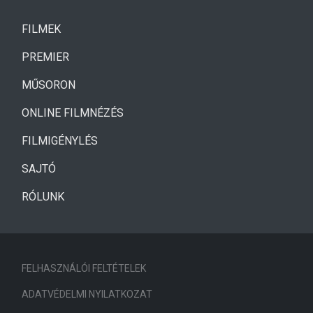
(CURRENT)
FILMEK
(CURRENT)
PREMIER
MŰSORON
ONLINE FILMNÉZÉS
FILMIGÉNYLÉS
SAJTÓ
RÓLUNK
FELHASZNÁLÓI FELTÉTELEK
ADATVÉDELMI NYILATKOZAT