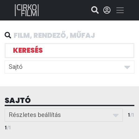
KERESÉS
Sajtó
SAJTÓ
Részletes beállítás
1
/
1
1
/
1