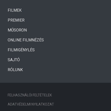
(CURRENT)
FILMEK
(CURRENT)
PREMIER
MŰSORON
ONLINE FILMNÉZÉS
FILMIGÉNYLÉS
SAJTÓ
RÓLUNK
FELHASZNÁLÓI FELTÉTELEK
ADATVÉDELMI NYILATKOZAT